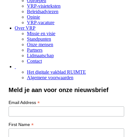
Oproepen
VRP-visieteksten
Beleidsadviezen
Opinie
VRP-vacature
Over VRP
Missie en visie
Standpunten
Onze mensen
Partners
Lidmaatschap
Contact
Het digitale vakblad RUIMTE
Algemene voorwaarden
Meld je aan voor onze nieuwsbrief
*
Email Address
*
First Name