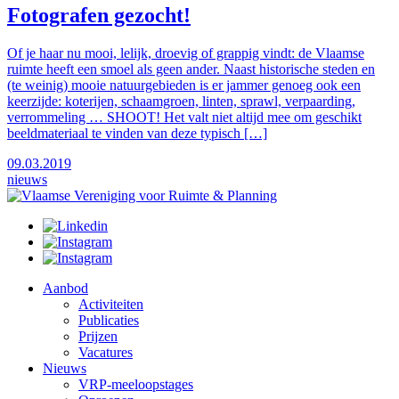
Fotografen gezocht!
Of je haar nu mooi, lelijk, droevig of grappig vindt: de Vlaamse
ruimte heeft een smoel als geen ander. Naast historische steden en
(te weinig) mooie natuurgebieden is er jammer genoeg ook een
keerzijde: koterijen, schaamgroen, linten, sprawl, verpaarding,
verrommeling … SHOOT! Het valt niet altijd mee om geschikt
beeldmateriaal te vinden van deze typisch […]
09.03.2019
nieuws
Aanbod
Activiteiten
Publicaties
Prijzen
Vacatures
Nieuws
VRP-meeloopstages