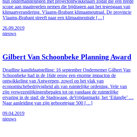
hun onderhandelingen met projectontwikkelaars zodat die een brede
scope aan maatregelen nemen die bijdragen aan het tegengaan van
klimaatverandering. Vlaams-Brabant klimaatneutraal. De provincie
Vlaams-Brabant streeft naar een klimaatneutrale […]
26.09.2019
nieuws
Gilbert Van Schoonbeke Planning Award
Deadline kandidaatstelling: 16 september Ondernemer Gilbert Van
Schoonbeke had in de 16de eeuw een enorme impactop de
ontwikkeling van Antwerpen, zowel op het vlak van
economischebedrijvigheid als van ruimtelijke ordening. Vele van
zijn verwezenlijkingenbepalen tot op vandaag de ruimtelijke
ervaring in de stad: de Stadswaag, deVrijdagmarkt, het ‘Eilandje’ …
Naar aanleiding van zijn geboortejaar 500 […]
09.04.2019
nieuws