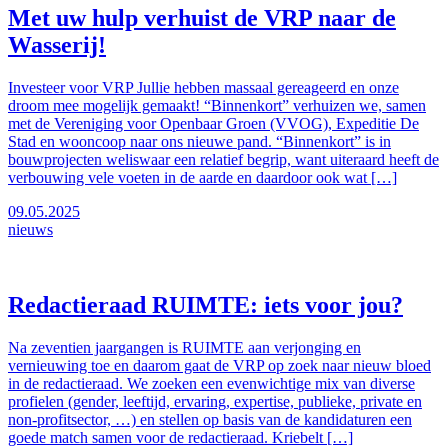
Met uw hulp verhuist de VRP naar de
Wasserij!
Investeer voor VRP Jullie hebben massaal gereageerd en onze
droom mee mogelijk gemaakt! “Binnenkort” verhuizen we, samen
met de Vereniging voor Openbaar Groen (VVOG), Expeditie De
Stad en wooncoop naar ons nieuwe pand. “Binnenkort” is in
bouwprojecten weliswaar een relatief begrip, want uiteraard heeft de
verbouwing vele voeten in de aarde en daardoor ook wat […]
09.05.2025
nieuws
Redactieraad RUIMTE: iets voor jou?
Na zeventien jaargangen is RUIMTE aan verjonging en
vernieuwing toe en daarom gaat de VRP op zoek naar nieuw bloed
in de redactieraad. We zoeken een evenwichtige mix van diverse
profielen (gender, leeftijd, ervaring, expertise, publieke, private en
non-profitsector, …) en stellen op basis van de kandidaturen een
goede match samen voor de redactieraad. Kriebelt […]