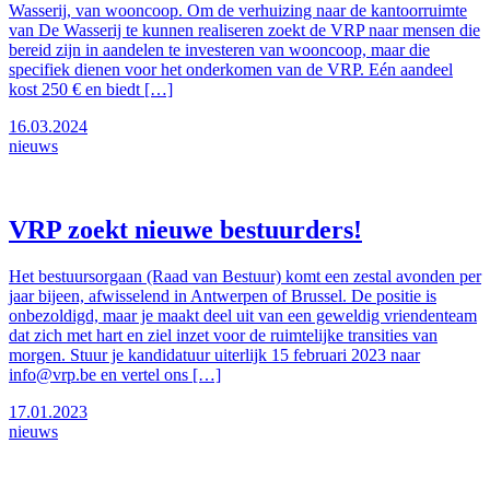
Wasserij, van wooncoop. Om de verhuizing naar de kantoorruimte
van De Wasserij te kunnen realiseren zoekt de VRP naar mensen die
bereid zijn in aandelen te investeren van wooncoop, maar die
specifiek dienen voor het onderkomen van de VRP. Eén aandeel
kost 250 € en biedt […]
16.03.2024
nieuws
VRP zoekt nieuwe bestuurders!
Het bestuursorgaan (Raad van Bestuur) komt een zestal avonden per
jaar bijeen, afwisselend in Antwerpen of Brussel. De positie is
onbezoldigd, maar je maakt deel uit van een geweldig vriendenteam
dat zich met hart en ziel inzet voor de ruimtelijke transities van
morgen. Stuur je kandidatuur uiterlijk 15 februari 2023 naar
info@vrp.be en vertel ons […]
17.01.2023
nieuws