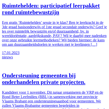
Ruimtehelden: participatief leerpakket
rond ruimtebewustzijn
Een gratis ‘Ruimtehelden’ sessie in je klas? Ben je leerkracht in de
3de graad basisonderwijs of 1ste graad secundair onderwijs? Geef je
les over ruimtelijk bewustzijn en/of duurzaamheid, bv. in
wereldoriëntatie, aardrijkskunde, PAV? Wil je daarbij mee nadenken
over onze gebruikte leermethodieken? Wij bieden hiermee: de kans
om aan duurzaamheidsdoelen te werken met je leerlingen […]
17.01.2023
nieuws
Ondersteuning gemeenten bij
onderhandelen private projecten.
Kandideer voor 1 november. Dit najaar organiseren de VRP en de
Bond Beter Leefmilieu (BBL) in samenwerking met provincie
Vlaams Brabant een ondersteuningsaanbod voor gemeenten. We
zullen Vlaams-Brabantse gemeenten begeleiden in