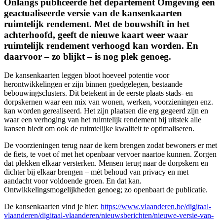
Onlangs publiceerde het departement Omgeving een
geactualiseerde versie van de kansenkaarten
ruimtelijk rendement. Met de bouwshift in het
achterhoofd, geeft de nieuwe kaart weer waar
ruimtelijk rendement verhoogd kan worden. En
daarvoor – zo blijkt – is nog plek genoeg.
De kansenkaarten leggen bloot hoeveel potentie voor
herontwikkelingen er zijn binnen goedgelegen, bestaande
bebouwingsclusters. Dit betekent in de eerste plaats stads- en
dorpskernen waar een mix van wonen, werken, voorzieningen enz.
kan worden gerealiseerd. Het zijn plaatsen die erg gegeerd zijn en
waar een verhoging van het ruimtelijk rendement bij uitstek alle
kansen biedt om ook de ruimtelijke kwaliteit te optimaliseren.
De voorzieningen terug naar de kern brengen zodat bewoners er met
de fiets, te voet of met het openbaar vervoer naartoe kunnen. Zorgen
dat plekken elkaar versterken. Mensen terug naar de dorpskern en
dichter bij elkaar brengen – mét behoud van privacy en met
aandacht voor voldoende groen. En dat kan.
Ontwikkelingsmogelijkheden genoeg; zo openbaart de publicatie.
De kansenkaarten vind je hier:
https://www.vlaanderen.be/digitaal-
vlaanderen/digitaal-vlaanderen/nieuwsberichten/nieuwe-versie-van-