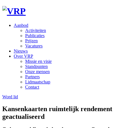
Aanbod
Activiteiten
Publicaties
Prijzen
Vacatures
Nieuws
Over VRP
Missie en visie
Standpunten
Onze mensen
Partners
Lidmaatschap
Contact
Word lid
Kansenkaarten ruimtelijk rendement
geactualiseerd