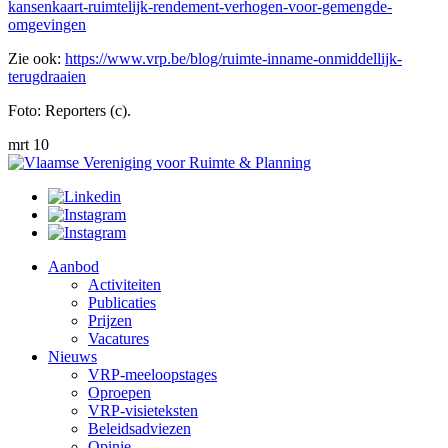
kansenkaart-ruimtelijk-rendement-verhogen-voor-gemengde-
omgevingen
Zie ook:
https://www.vrp.be/blog/ruimte-inname-onmiddellijk-
terugdraaien
Foto: Reporters (c).
mrt 10
Aanbod
Activiteiten
Publicaties
Prijzen
Vacatures
Nieuws
VRP-meeloopstages
Oproepen
VRP-visieteksten
Beleidsadviezen
Opinie